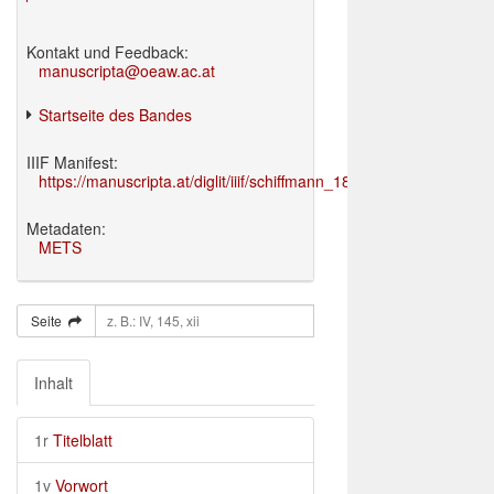
Kontakt und Feedback:
manuscripta@oeaw.ac.at
Startseite des Bandes
IIIF Manifest:
https://manuscripta.at/diglit/iiif/schiffmann_1895/manifest.json
Metadaten:
METS
Seite
Inhalt
1r
Titelblatt
1v
Vorwort