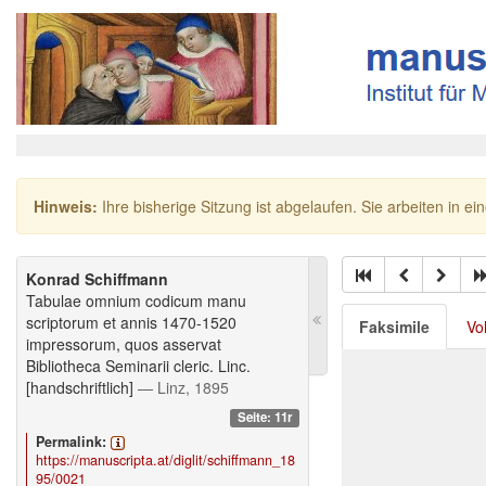
Hinweis:
Ihre bisherige Sitzung ist abgelaufen. Sie arbeiten in ei
Konrad Schiffmann
Tabulae omnium codicum manu
scriptorum et annis 1470-1520
Faksimile
Vo
impressorum, quos asservat
Bibliotheca Seminarii cleric. Linc.
[handschriftlich]
— Linz, 1895
Seite: 11r
Permalink:
https://manuscripta.at/diglit/schiffmann_18
95/0021