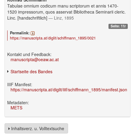
Tabulae omnium codicum manu scriptorum et annis 1470-
1520 impressorum, quos asservat Bibliotheca Seminarii cleric.
Linc. [handschriftlich]
— Linz, 1895
Seite: 11r
Permalink:
https://manuscripta.at/diglit/schiffmann_1895/0021
Kontakt und Feedback:
manuscripta@oeaw.ac.at
Startseite des Bandes
IIIF Manifest:
https://manuscripta.at/diglit/iiif/schiffmann_1895/manifest.json
Metadaten:
METS
Inhaltsverz. u. Volltextsuche