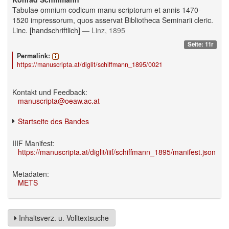
Tabulae omnium codicum manu scriptorum et annis 1470-
1520 impressorum, quos asservat Bibliotheca Seminarii cleric.
Linc. [handschriftlich]
— Linz, 1895
Seite: 11r
Permalink:
https://manuscripta.at/diglit/schiffmann_1895/0021
Kontakt und Feedback:
manuscripta@oeaw.ac.at
Startseite des Bandes
IIIF Manifest:
https://manuscripta.at/diglit/iiif/schiffmann_1895/manifest.json
Metadaten:
METS
Inhaltsverz. u. Volltextsuche