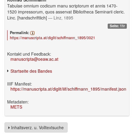
Tabulae omnium codicum manu scriptorum et annis 1470-
1520 impressorum, quos asservat Bibliotheca Seminarii cleric.
Linc. [handschriftlich]
— Linz, 1895
Seite: 11r
Permalink:
https://manuscripta.at/diglit/schiffmann_1895/0021
Kontakt und Feedback:
manuscripta@oeaw.ac.at
Startseite des Bandes
IIIF Manifest:
https://manuscripta.at/diglit/iiif/schiffmann_1895/manifest.json
Metadaten:
METS
Inhaltsverz. u. Volltextsuche