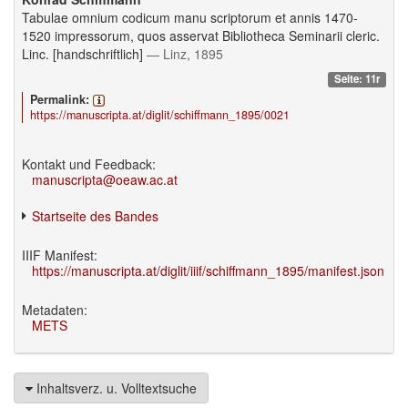
Tabulae omnium codicum manu scriptorum et annis 1470-
1520 impressorum, quos asservat Bibliotheca Seminarii cleric.
Linc. [handschriftlich]
— Linz, 1895
Seite: 11r
Permalink:
https://manuscripta.at/diglit/schiffmann_1895/0021
Kontakt und Feedback:
manuscripta@oeaw.ac.at
Startseite des Bandes
IIIF Manifest:
https://manuscripta.at/diglit/iiif/schiffmann_1895/manifest.json
Metadaten:
METS
Inhaltsverz. u. Volltextsuche