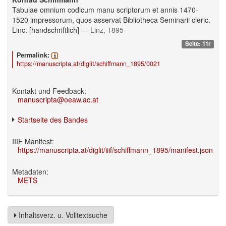
Tabulae omnium codicum manu scriptorum et annis 1470-
1520 impressorum, quos asservat Bibliotheca Seminarii cleric.
Linc. [handschriftlich]
— Linz, 1895
Seite: 11r
Permalink:
https://manuscripta.at/diglit/schiffmann_1895/0021
Kontakt und Feedback:
manuscripta@oeaw.ac.at
Startseite des Bandes
IIIF Manifest:
https://manuscripta.at/diglit/iiif/schiffmann_1895/manifest.json
Metadaten:
METS
Inhaltsverz. u. Volltextsuche