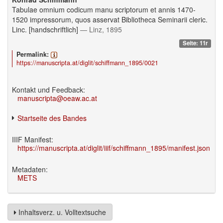
Tabulae omnium codicum manu scriptorum et annis 1470-
1520 impressorum, quos asservat Bibliotheca Seminarii cleric.
Linc. [handschriftlich]
— Linz, 1895
Seite: 11r
Permalink:
https://manuscripta.at/diglit/schiffmann_1895/0021
Kontakt und Feedback:
manuscripta@oeaw.ac.at
Startseite des Bandes
IIIF Manifest:
https://manuscripta.at/diglit/iiif/schiffmann_1895/manifest.json
Metadaten:
METS
Inhaltsverz. u. Volltextsuche