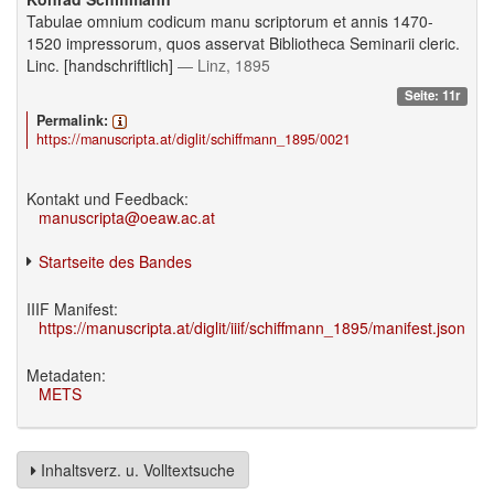
Tabulae omnium codicum manu scriptorum et annis 1470-
1520 impressorum, quos asservat Bibliotheca Seminarii cleric.
Linc. [handschriftlich]
— Linz, 1895
Seite: 11r
Permalink:
https://manuscripta.at/diglit/schiffmann_1895/0021
Kontakt und Feedback:
manuscripta@oeaw.ac.at
Startseite des Bandes
IIIF Manifest:
https://manuscripta.at/diglit/iiif/schiffmann_1895/manifest.json
Metadaten:
METS
Inhaltsverz. u. Volltextsuche