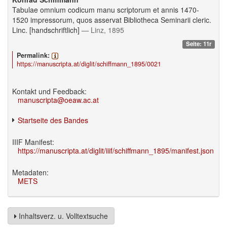
Tabulae omnium codicum manu scriptorum et annis 1470-
1520 impressorum, quos asservat Bibliotheca Seminarii cleric.
Linc. [handschriftlich]
— Linz, 1895
Seite: 11r
Permalink:
https://manuscripta.at/diglit/schiffmann_1895/0021
Kontakt und Feedback:
manuscripta@oeaw.ac.at
Startseite des Bandes
IIIF Manifest:
https://manuscripta.at/diglit/iiif/schiffmann_1895/manifest.json
Metadaten:
METS
Inhaltsverz. u. Volltextsuche