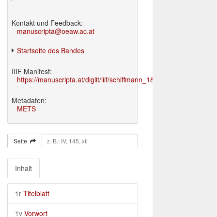
Kontakt und Feedback:
manuscripta@oeaw.ac.at
Startseite des Bandes
IIIF Manifest:
https://manuscripta.at/diglit/iiif/schiffmann_1895/manifest.json
Metadaten:
METS
Seite
Inhalt
1r
Titelblatt
1v
Vorwort