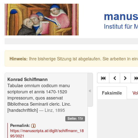
Hinweis:
Ihre bisherige Sitzung ist abgelaufen. Sie arbeiten in ei
Konrad Schiffmann
Tabulae omnium codicum manu
scriptorum et annis 1470-1520
Faksimile
Vo
impressorum, quos asservat
Bibliotheca Seminarii cleric. Linc.
[handschriftlich]
— Linz, 1895
Seite: 11r
Permalink:
https://manuscripta.at/diglit/schiffmann_18
95/0021