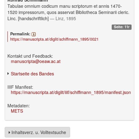
Tabulae omnium codicum manu scriptorum et annis 1470-
1520 impressorum, quos asservat Bibliotheca Seminarii cleric.
Linc. [handschriftlich]
— Linz, 1895
Seite: 11r
Permalink:
https://manuscripta.at/diglit/schiffmann_1895/0021
Kontakt und Feedback:
manuscripta@oeaw.ac.at
Startseite des Bandes
IIIF Manifest:
https://manuscripta.at/diglit/iiif/schiffmann_1895/manifest.json
Metadaten:
METS
Inhaltsverz. u. Volltextsuche