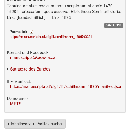
Tabulae omnium codicum manu scriptorum et annis 1470-
1520 impressorum, quos asservat Bibliotheca Seminarii cleric.
Linc. [handschriftlich]
— Linz, 1895
Seite: 11r
Permalink:
https://manuscripta.at/diglit/schiffmann_1895/0021
Kontakt und Feedback:
manuscripta@oeaw.ac.at
Startseite des Bandes
IIIF Manifest:
https://manuscripta.at/diglit/iiif/schiffmann_1895/manifest.json
Metadaten:
METS
Inhaltsverz. u. Volltextsuche