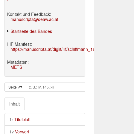
Kontakt und Feedback:
manuscripta@oeaw.ac.at
Startseite des Bandes
IIIF Manifest:
https://manuscripta.at/diglit/iiif/schiffmann_1895/manifest.json
Metadaten:
METS
Seite
Inhalt
1r
Titelblatt
1v
Vorwort