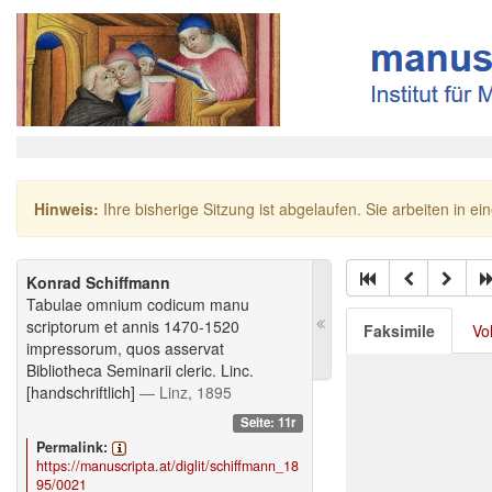
Hinweis:
Ihre bisherige Sitzung ist abgelaufen. Sie arbeiten in ei
Konrad Schiffmann
Tabulae omnium codicum manu
scriptorum et annis 1470-1520
Faksimile
Vo
impressorum, quos asservat
Bibliotheca Seminarii cleric. Linc.
[handschriftlich]
— Linz, 1895
Seite: 11r
Permalink:
https://manuscripta.at/diglit/schiffmann_18
95/0021