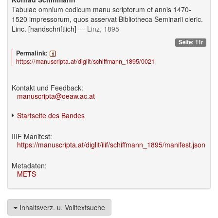
Tabulae omnium codicum manu scriptorum et annis 1470-
1520 impressorum, quos asservat Bibliotheca Seminarii cleric.
Linc. [handschriftlich]
— Linz, 1895
Seite: 11r
Permalink:
https://manuscripta.at/diglit/schiffmann_1895/0021
Kontakt und Feedback:
manuscripta@oeaw.ac.at
Startseite des Bandes
IIIF Manifest:
https://manuscripta.at/diglit/iiif/schiffmann_1895/manifest.json
Metadaten:
METS
Inhaltsverz. u. Volltextsuche