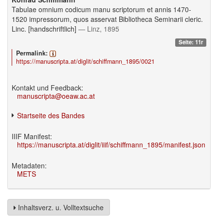
Tabulae omnium codicum manu scriptorum et annis 1470-
1520 impressorum, quos asservat Bibliotheca Seminarii cleric.
Linc. [handschriftlich]
— Linz, 1895
Seite: 11r
Permalink:
https://manuscripta.at/diglit/schiffmann_1895/0021
Kontakt und Feedback:
manuscripta@oeaw.ac.at
Startseite des Bandes
IIIF Manifest:
https://manuscripta.at/diglit/iiif/schiffmann_1895/manifest.json
Metadaten:
METS
Inhaltsverz. u. Volltextsuche