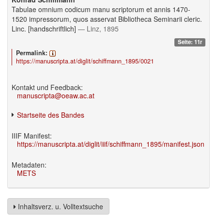
Tabulae omnium codicum manu scriptorum et annis 1470-
1520 impressorum, quos asservat Bibliotheca Seminarii cleric.
Linc. [handschriftlich]
— Linz, 1895
Seite: 11r
Permalink:
https://manuscripta.at/diglit/schiffmann_1895/0021
Kontakt und Feedback:
manuscripta@oeaw.ac.at
Startseite des Bandes
IIIF Manifest:
https://manuscripta.at/diglit/iiif/schiffmann_1895/manifest.json
Metadaten:
METS
Inhaltsverz. u. Volltextsuche