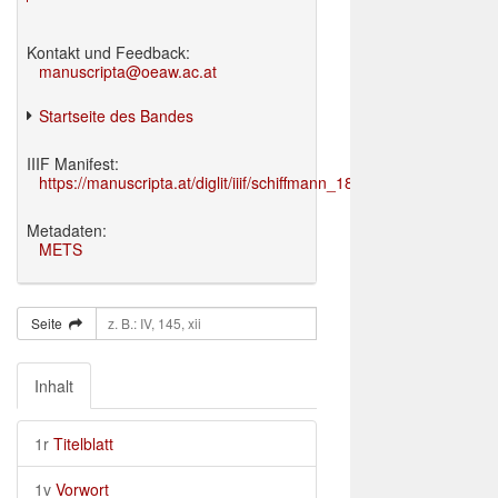
Kontakt und Feedback:
manuscripta@oeaw.ac.at
Startseite des Bandes
IIIF Manifest:
https://manuscripta.at/diglit/iiif/schiffmann_1895/manifest.json
Metadaten:
METS
Seite
Inhalt
1r
Titelblatt
1v
Vorwort