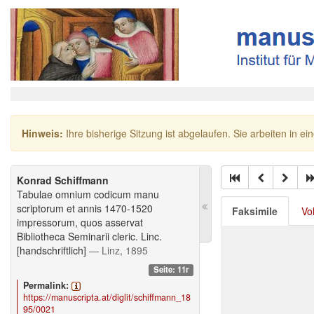
Hinweis:
Ihre bisherige Sitzung ist abgelaufen. Sie arbeiten in ei
Konrad Schiffmann
Tabulae omnium codicum manu
scriptorum et annis 1470-1520
Faksimile
Vo
impressorum, quos asservat
Bibliotheca Seminarii cleric. Linc.
[handschriftlich]
— Linz, 1895
Seite: 11r
Permalink:
https://manuscripta.at/diglit/schiffmann_18
95/0021