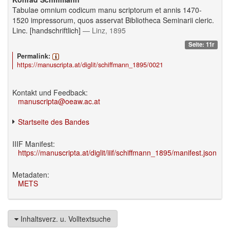
Tabulae omnium codicum manu scriptorum et annis 1470-
1520 impressorum, quos asservat Bibliotheca Seminarii cleric.
Linc. [handschriftlich]
— Linz, 1895
Seite: 11r
Permalink:
https://manuscripta.at/diglit/schiffmann_1895/0021
Kontakt und Feedback:
manuscripta@oeaw.ac.at
Startseite des Bandes
IIIF Manifest:
https://manuscripta.at/diglit/iiif/schiffmann_1895/manifest.json
Metadaten:
METS
Inhaltsverz. u. Volltextsuche