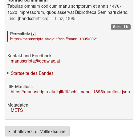
Tabulae omnium codicum manu scriptorum et annis 1470-
1520 impressorum, quos asservat Bibliotheca Seminarii cleric.
Linc. [handschriftlich]
— Linz, 1895
Seite: 11r
Permalink:
https://manuscripta.at/diglit/schiffmann_1895/0021
Kontakt und Feedback:
manuscripta@oeaw.ac.at
Startseite des Bandes
IIIF Manifest:
https://manuscripta.at/diglit/iiif/schiffmann_1895/manifest.json
Metadaten:
METS
Inhaltsverz. u. Volltextsuche