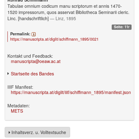
Tabulae omnium codicum manu scriptorum et annis 1470-
1520 impressorum, quos asservat Bibliotheca Seminarii cleric.
Linc. [handschriftlich]
— Linz, 1895
Seite: 11r
Permalink:
https://manuscripta.at/diglit/schiffmann_1895/0021
Kontakt und Feedback:
manuscripta@oeaw.ac.at
Startseite des Bandes
IIIF Manifest:
https://manuscripta.at/diglit/iiif/schiffmann_1895/manifest.json
Metadaten:
METS
Inhaltsverz. u. Volltextsuche