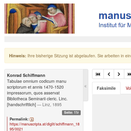
Hinweis:
Ihre bisherige Sitzung ist abgelaufen. Sie arbeiten in ei
Konrad Schiffmann
Tabulae omnium codicum manu
scriptorum et annis 1470-1520
Faksimile
Vo
impressorum, quos asservat
Bibliotheca Seminarii cleric. Linc.
[handschriftlich]
— Linz, 1895
Seite: 11r
Permalink:
https://manuscripta.at/diglit/schiffmann_18
95/0021