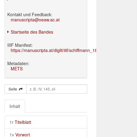
Kontakt und Feedback:
manuscripta@oeaw.ac.at
Startseite des Bandes
IIIF Manifest:
https://manuscripta.at/diglit/iiif/schiffmann_1895/manifest.json
Metadaten:
METS
Seite
Inhalt
1r
Titelblatt
1v
Vorwort