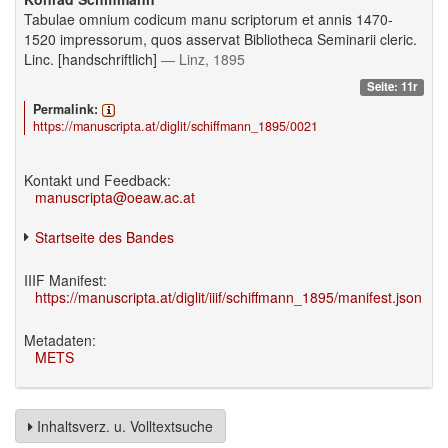
Tabulae omnium codicum manu scriptorum et annis 1470-
1520 impressorum, quos asservat Bibliotheca Seminarii cleric.
Linc. [handschriftlich]
— Linz, 1895
Seite: 11r
Permalink:
https://manuscripta.at/diglit/schiffmann_1895/0021
Kontakt und Feedback:
manuscripta@oeaw.ac.at
Startseite des Bandes
IIIF Manifest:
https://manuscripta.at/diglit/iiif/schiffmann_1895/manifest.json
Metadaten:
METS
Inhaltsverz. u. Volltextsuche