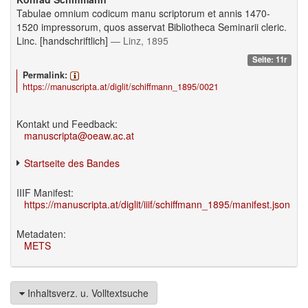
Tabulae omnium codicum manu scriptorum et annis 1470-
1520 impressorum, quos asservat Bibliotheca Seminarii cleric.
Linc. [handschriftlich]
— Linz, 1895
Seite: 11r
Permalink:
https://manuscripta.at/diglit/schiffmann_1895/0021
Kontakt und Feedback:
manuscripta@oeaw.ac.at
Startseite des Bandes
IIIF Manifest:
https://manuscripta.at/diglit/iiif/schiffmann_1895/manifest.json
Metadaten:
METS
Inhaltsverz. u. Volltextsuche