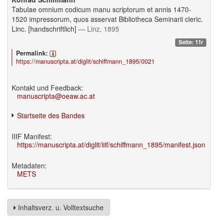
Tabulae omnium codicum manu scriptorum et annis 1470-
1520 impressorum, quos asservat Bibliotheca Seminarii cleric.
Linc. [handschriftlich]
— Linz, 1895
Seite: 11r
Permalink:
https://manuscripta.at/diglit/schiffmann_1895/0021
Kontakt und Feedback:
manuscripta@oeaw.ac.at
Startseite des Bandes
IIIF Manifest:
https://manuscripta.at/diglit/iiif/schiffmann_1895/manifest.json
Metadaten:
METS
Inhaltsverz. u. Volltextsuche