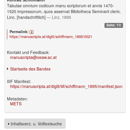
Tabulae omnium codicum manu scriptorum et annis 1470-
1520 impressorum, quos asservat Bibliotheca Seminarii cleric.
Linc. [handschriftlich]
— Linz, 1895
Seite: 11r
Permalink:
https://manuscripta.at/diglit/schiffmann_1895/0021
Kontakt und Feedback:
manuscripta@oeaw.ac.at
Startseite des Bandes
IIIF Manifest:
https://manuscripta.at/diglit/iiif/schiffmann_1895/manifest.json
Metadaten:
METS
Inhaltsverz. u. Volltextsuche