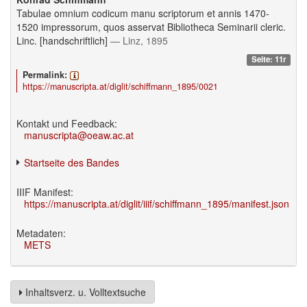
Tabulae omnium codicum manu scriptorum et annis 1470-
1520 impressorum, quos asservat Bibliotheca Seminarii cleric.
Linc. [handschriftlich]
— Linz, 1895
Seite: 11r
Permalink:
https://manuscripta.at/diglit/schiffmann_1895/0021
Kontakt und Feedback:
manuscripta@oeaw.ac.at
Startseite des Bandes
IIIF Manifest:
https://manuscripta.at/diglit/iiif/schiffmann_1895/manifest.json
Metadaten:
METS
Inhaltsverz. u. Volltextsuche