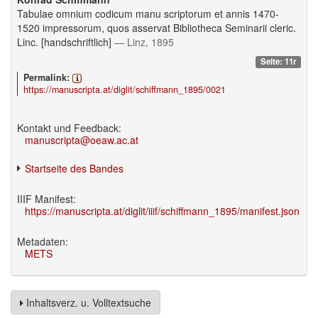
Tabulae omnium codicum manu scriptorum et annis 1470-
1520 impressorum, quos asservat Bibliotheca Seminarii cleric.
Linc. [handschriftlich]
— Linz, 1895
Seite: 11r
Permalink:
https://manuscripta.at/diglit/schiffmann_1895/0021
Kontakt und Feedback:
manuscripta@oeaw.ac.at
Startseite des Bandes
IIIF Manifest:
https://manuscripta.at/diglit/iiif/schiffmann_1895/manifest.json
Metadaten:
METS
Inhaltsverz. u. Volltextsuche