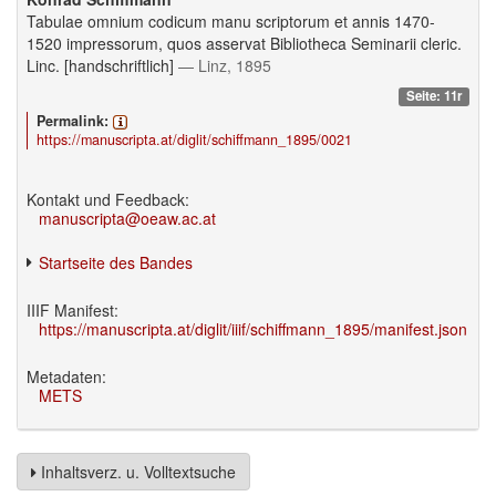
Tabulae omnium codicum manu scriptorum et annis 1470-
1520 impressorum, quos asservat Bibliotheca Seminarii cleric.
Linc. [handschriftlich]
— Linz, 1895
Seite: 11r
Permalink:
https://manuscripta.at/diglit/schiffmann_1895/0021
Kontakt und Feedback:
manuscripta@oeaw.ac.at
Startseite des Bandes
IIIF Manifest:
https://manuscripta.at/diglit/iiif/schiffmann_1895/manifest.json
Metadaten:
METS
Inhaltsverz. u. Volltextsuche