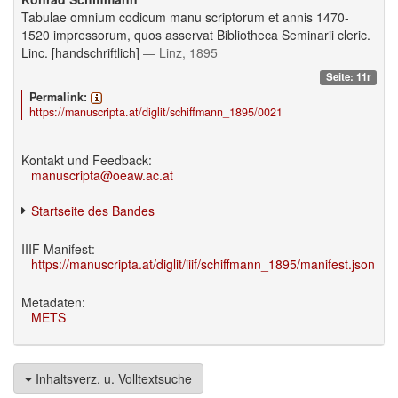
Tabulae omnium codicum manu scriptorum et annis 1470-
1520 impressorum, quos asservat Bibliotheca Seminarii cleric.
Linc. [handschriftlich]
— Linz, 1895
Seite: 11r
Permalink:
https://manuscripta.at/diglit/schiffmann_1895/0021
Kontakt und Feedback:
manuscripta@oeaw.ac.at
Startseite des Bandes
IIIF Manifest:
https://manuscripta.at/diglit/iiif/schiffmann_1895/manifest.json
Metadaten:
METS
Inhaltsverz. u. Volltextsuche