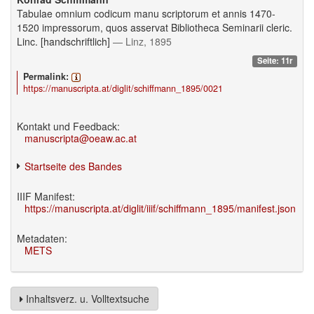
Tabulae omnium codicum manu scriptorum et annis 1470-
1520 impressorum, quos asservat Bibliotheca Seminarii cleric.
Linc. [handschriftlich]
— Linz, 1895
Seite: 11r
Permalink:
https://manuscripta.at/diglit/schiffmann_1895/0021
Kontakt und Feedback:
manuscripta@oeaw.ac.at
Startseite des Bandes
IIIF Manifest:
https://manuscripta.at/diglit/iiif/schiffmann_1895/manifest.json
Metadaten:
METS
Inhaltsverz. u. Volltextsuche