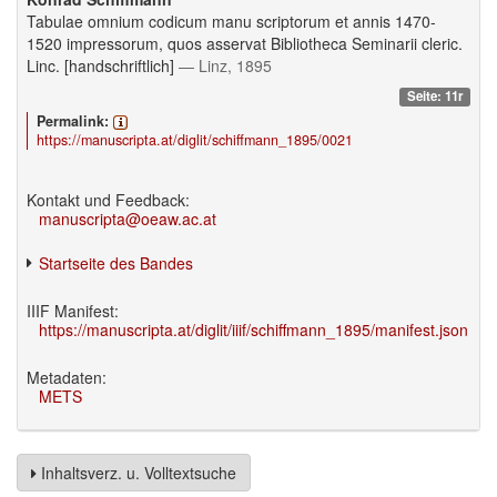
Tabulae omnium codicum manu scriptorum et annis 1470-
1520 impressorum, quos asservat Bibliotheca Seminarii cleric.
Linc. [handschriftlich]
— Linz, 1895
Seite: 11r
Permalink:
https://manuscripta.at/diglit/schiffmann_1895/0021
Kontakt und Feedback:
manuscripta@oeaw.ac.at
Startseite des Bandes
IIIF Manifest:
https://manuscripta.at/diglit/iiif/schiffmann_1895/manifest.json
Metadaten:
METS
Inhaltsverz. u. Volltextsuche