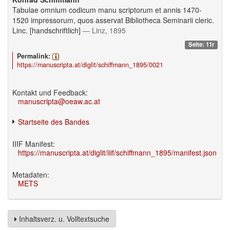
Tabulae omnium codicum manu scriptorum et annis 1470-
1520 impressorum, quos asservat Bibliotheca Seminarii cleric.
Linc. [handschriftlich]
— Linz, 1895
Seite: 11r
Permalink:
https://manuscripta.at/diglit/schiffmann_1895/0021
Kontakt und Feedback:
manuscripta@oeaw.ac.at
Startseite des Bandes
IIIF Manifest:
https://manuscripta.at/diglit/iiif/schiffmann_1895/manifest.json
Metadaten:
METS
Inhaltsverz. u. Volltextsuche