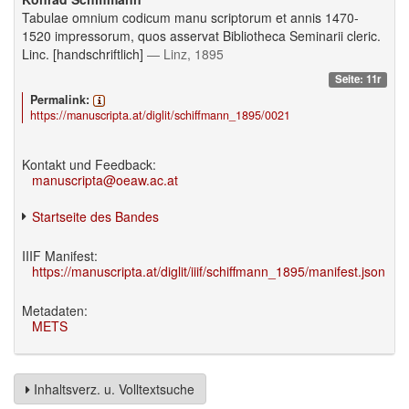
Tabulae omnium codicum manu scriptorum et annis 1470-
1520 impressorum, quos asservat Bibliotheca Seminarii cleric.
Linc. [handschriftlich]
— Linz, 1895
Seite: 11r
Permalink:
https://manuscripta.at/diglit/schiffmann_1895/0021
Kontakt und Feedback:
manuscripta@oeaw.ac.at
Startseite des Bandes
IIIF Manifest:
https://manuscripta.at/diglit/iiif/schiffmann_1895/manifest.json
Metadaten:
METS
Inhaltsverz. u. Volltextsuche