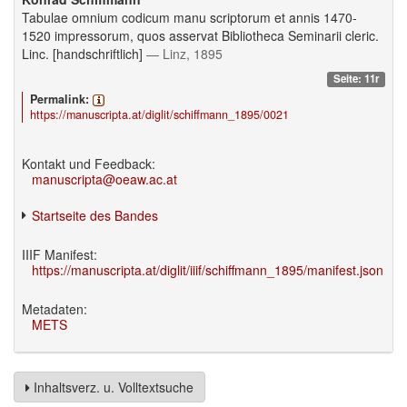
Tabulae omnium codicum manu scriptorum et annis 1470-
1520 impressorum, quos asservat Bibliotheca Seminarii cleric.
Linc. [handschriftlich]
— Linz, 1895
Seite: 11r
Permalink:
https://manuscripta.at/diglit/schiffmann_1895/0021
Kontakt und Feedback:
manuscripta@oeaw.ac.at
Startseite des Bandes
IIIF Manifest:
https://manuscripta.at/diglit/iiif/schiffmann_1895/manifest.json
Metadaten:
METS
Inhaltsverz. u. Volltextsuche