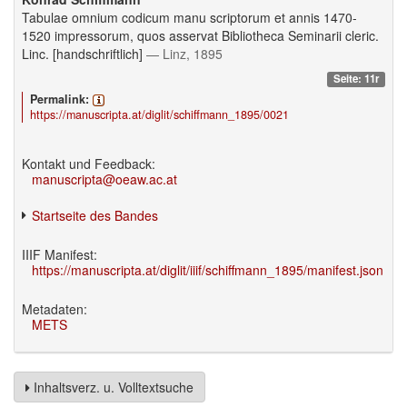
Tabulae omnium codicum manu scriptorum et annis 1470-
1520 impressorum, quos asservat Bibliotheca Seminarii cleric.
Linc. [handschriftlich]
— Linz, 1895
Seite: 11r
Permalink:
https://manuscripta.at/diglit/schiffmann_1895/0021
Kontakt und Feedback:
manuscripta@oeaw.ac.at
Startseite des Bandes
IIIF Manifest:
https://manuscripta.at/diglit/iiif/schiffmann_1895/manifest.json
Metadaten:
METS
Inhaltsverz. u. Volltextsuche