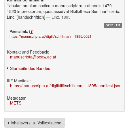
Tabulae omnium codicum manu scriptorum et annis 1470-
1520 impressorum, quos asservat Bibliotheca Seminarii cleric.
Linc. [handschriftlich]
— Linz, 1895
Seite: 11r
Permalink:
https://manuscripta.at/diglit/schiffmann_1895/0021
Kontakt und Feedback:
manuscripta@oeaw.ac.at
Startseite des Bandes
IIIF Manifest:
https://manuscripta.at/diglit/iiif/schiffmann_1895/manifest.json
Metadaten:
METS
Inhaltsverz. u. Volltextsuche