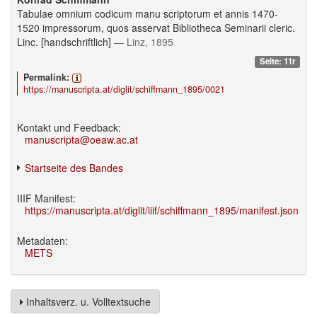
Tabulae omnium codicum manu scriptorum et annis 1470-
1520 impressorum, quos asservat Bibliotheca Seminarii cleric.
Linc. [handschriftlich]
— Linz, 1895
Seite: 11r
Permalink:
https://manuscripta.at/diglit/schiffmann_1895/0021
Kontakt und Feedback:
manuscripta@oeaw.ac.at
Startseite des Bandes
IIIF Manifest:
https://manuscripta.at/diglit/iiif/schiffmann_1895/manifest.json
Metadaten:
METS
Inhaltsverz. u. Volltextsuche