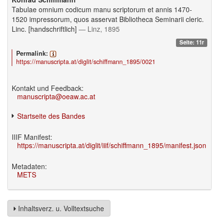
Tabulae omnium codicum manu scriptorum et annis 1470-
1520 impressorum, quos asservat Bibliotheca Seminarii cleric.
Linc. [handschriftlich]
— Linz, 1895
Seite: 11r
Permalink:
https://manuscripta.at/diglit/schiffmann_1895/0021
Kontakt und Feedback:
manuscripta@oeaw.ac.at
Startseite des Bandes
IIIF Manifest:
https://manuscripta.at/diglit/iiif/schiffmann_1895/manifest.json
Metadaten:
METS
Inhaltsverz. u. Volltextsuche