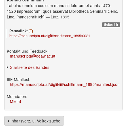
Tabulae omnium codicum manu scriptorum et annis 1470-
1520 impressorum, quos asservat Bibliotheca Seminarii cleric.
Linc. [handschriftlich]
— Linz, 1895
Seite: 11r
Permalink:
https://manuscripta.at/diglit/schiffmann_1895/0021
Kontakt und Feedback:
manuscripta@oeaw.ac.at
Startseite des Bandes
IIIF Manifest:
https://manuscripta.at/diglit/iiif/schiffmann_1895/manifest.json
Metadaten:
METS
Inhaltsverz. u. Volltextsuche