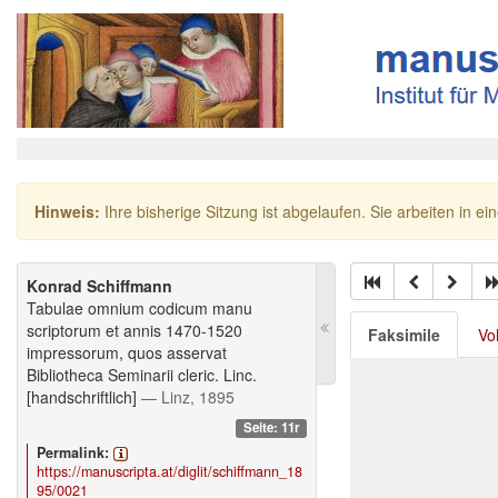
Hinweis:
Ihre bisherige Sitzung ist abgelaufen. Sie arbeiten in ei
Konrad Schiffmann
Tabulae omnium codicum manu
scriptorum et annis 1470-1520
Faksimile
Vo
impressorum, quos asservat
Bibliotheca Seminarii cleric. Linc.
[handschriftlich]
— Linz, 1895
Seite: 11r
Permalink:
https://manuscripta.at/diglit/schiffmann_18
95/0021