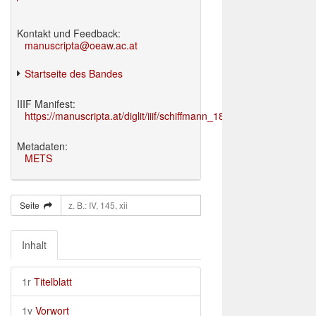
Kontakt und Feedback:
manuscripta@oeaw.ac.at
Startseite des Bandes
IIIF Manifest:
https://manuscripta.at/diglit/iiif/schiffmann_1895/manifest.json
Metadaten:
METS
Seite
Inhalt
1r
Titelblatt
1v
Vorwort