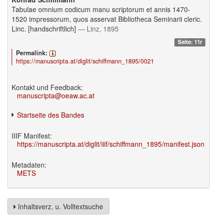
Tabulae omnium codicum manu scriptorum et annis 1470-
1520 impressorum, quos asservat Bibliotheca Seminarii cleric.
Linc. [handschriftlich]
— Linz, 1895
Seite: 11r
Permalink:
https://manuscripta.at/diglit/schiffmann_1895/0021
Kontakt und Feedback:
manuscripta@oeaw.ac.at
Startseite des Bandes
IIIF Manifest:
https://manuscripta.at/diglit/iiif/schiffmann_1895/manifest.json
Metadaten:
METS
Inhaltsverz. u. Volltextsuche