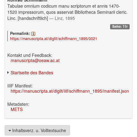
Tabulae omnium codicum manu scriptorum et annis 1470-
1520 impressorum, quos asservat Bibliotheca Seminarii cleric.
Linc. [handschriftlich]
— Linz, 1895
Seite: 11r
Permalink:
https://manuscripta.at/diglit/schiffmann_1895/0021
Kontakt und Feedback:
manuscripta@oeaw.ac.at
Startseite des Bandes
IIIF Manifest:
https://manuscripta.at/diglit/iiif/schiffmann_1895/manifest.json
Metadaten:
METS
Inhaltsverz. u. Volltextsuche