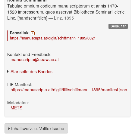
Tabulae omnium codicum manu scriptorum et annis 1470-
1520 impressorum, quos asservat Bibliotheca Seminarii cleric.
Linc. [handschriftlich]
— Linz, 1895
Seite: 11r
Permalink:
https://manuscripta.at/diglit/schiffmann_1895/0021
Kontakt und Feedback:
manuscripta@oeaw.ac.at
Startseite des Bandes
IIIF Manifest:
https://manuscripta.at/diglit/iiif/schiffmann_1895/manifest.json
Metadaten:
METS
Inhaltsverz. u. Volltextsuche