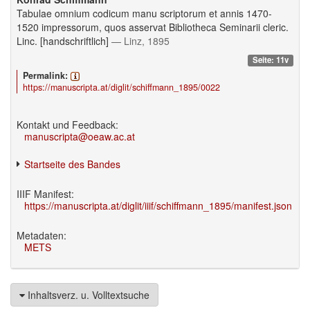
Tabulae omnium codicum manu scriptorum et annis 1470-
1520 impressorum, quos asservat Bibliotheca Seminarii cleric.
Linc. [handschriftlich]
— Linz, 1895
Seite: 11v
Permalink:
https://manuscripta.at/diglit/schiffmann_1895/0022
Kontakt und Feedback:
manuscripta@oeaw.ac.at
Startseite des Bandes
IIIF Manifest:
https://manuscripta.at/diglit/iiif/schiffmann_1895/manifest.json
Metadaten:
METS
Inhaltsverz. u. Volltextsuche