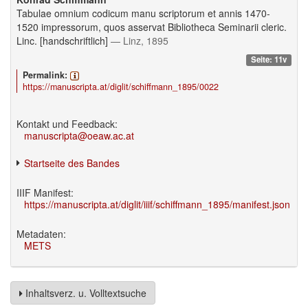
Tabulae omnium codicum manu scriptorum et annis 1470-
1520 impressorum, quos asservat Bibliotheca Seminarii cleric.
Linc. [handschriftlich]
— Linz, 1895
Seite: 11v
Permalink:
https://manuscripta.at/diglit/schiffmann_1895/0022
Kontakt und Feedback:
manuscripta@oeaw.ac.at
Startseite des Bandes
IIIF Manifest:
https://manuscripta.at/diglit/iiif/schiffmann_1895/manifest.json
Metadaten:
METS
Inhaltsverz. u. Volltextsuche