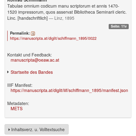
Tabulae omnium codicum manu scriptorum et annis 1470-
1520 impressorum, quos asservat Bibliotheca Seminarii cleric.
Linc. [handschriftlich]
— Linz, 1895
Seite: 11v
Permalink:
https://manuscripta.at/diglit/schiffmann_1895/0022
Kontakt und Feedback:
manuscripta@oeaw.ac.at
Startseite des Bandes
IIIF Manifest:
https://manuscripta.at/diglit/iiif/schiffmann_1895/manifest.json
Metadaten:
METS
Inhaltsverz. u. Volltextsuche