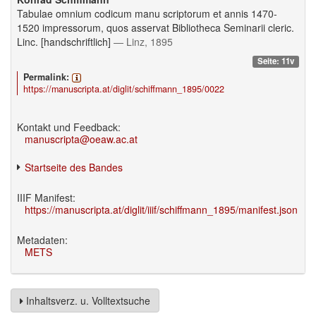
Tabulae omnium codicum manu scriptorum et annis 1470-
1520 impressorum, quos asservat Bibliotheca Seminarii cleric.
Linc. [handschriftlich]
— Linz, 1895
Seite: 11v
Permalink:
https://manuscripta.at/diglit/schiffmann_1895/0022
Kontakt und Feedback:
manuscripta@oeaw.ac.at
Startseite des Bandes
IIIF Manifest:
https://manuscripta.at/diglit/iiif/schiffmann_1895/manifest.json
Metadaten:
METS
Inhaltsverz. u. Volltextsuche