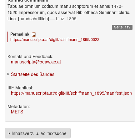
Tabulae omnium codicum manu scriptorum et annis 1470-
1520 impressorum, quos asservat Bibliotheca Seminarii cleric.
Linc. [handschriftlich]
— Linz, 1895
Seite: 11v
Permalink:
https://manuscripta.at/diglit/schiffmann_1895/0022
Kontakt und Feedback:
manuscripta@oeaw.ac.at
Startseite des Bandes
IIIF Manifest:
https://manuscripta.at/diglit/iiif/schiffmann_1895/manifest.json
Metadaten:
METS
Inhaltsverz. u. Volltextsuche