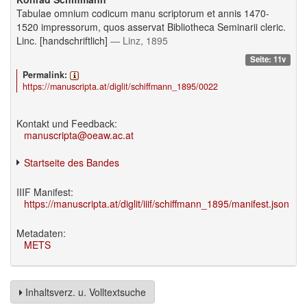
Tabulae omnium codicum manu scriptorum et annis 1470-
1520 impressorum, quos asservat Bibliotheca Seminarii cleric.
Linc. [handschriftlich]
— Linz, 1895
Seite: 11v
Permalink:
https://manuscripta.at/diglit/schiffmann_1895/0022
Kontakt und Feedback:
manuscripta@oeaw.ac.at
Startseite des Bandes
IIIF Manifest:
https://manuscripta.at/diglit/iiif/schiffmann_1895/manifest.json
Metadaten:
METS
Inhaltsverz. u. Volltextsuche