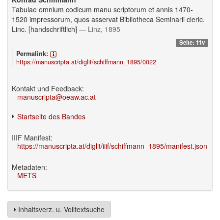
Tabulae omnium codicum manu scriptorum et annis 1470-
1520 impressorum, quos asservat Bibliotheca Seminarii cleric.
Linc. [handschriftlich]
— Linz, 1895
Seite: 11v
Permalink:
https://manuscripta.at/diglit/schiffmann_1895/0022
Kontakt und Feedback:
manuscripta@oeaw.ac.at
Startseite des Bandes
IIIF Manifest:
https://manuscripta.at/diglit/iiif/schiffmann_1895/manifest.json
Metadaten:
METS
Inhaltsverz. u. Volltextsuche